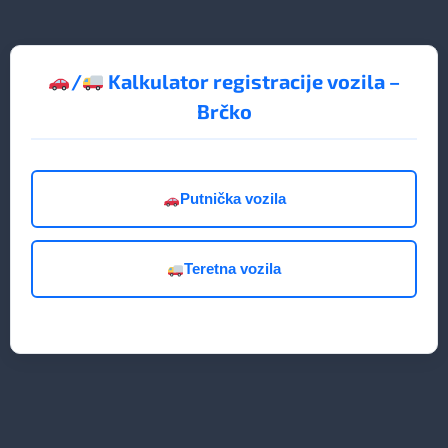
/
Kalkulator registracije vozila –
Brčko
Putnička vozila
Teretna vozila